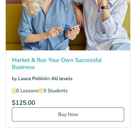
Market & Run Your Own Successful
Business
by
Laura Pollini
in
All levels
0 Lessons
5 Students
$125.00
Buy Now