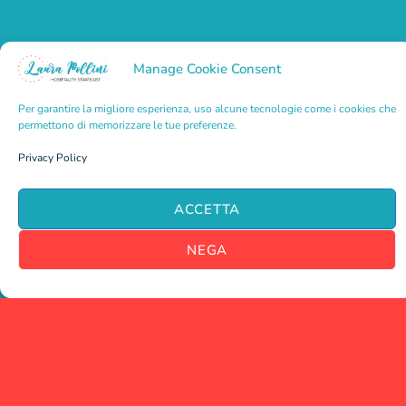
EVENTI
Manage Cookie Consent
WEBINAR
Per garantire la migliore esperienza, uso alcune tecnologie come i cookies che
permettono di memorizzare le tue preferenze.
PRIVACY POLICY
Privacy Policy
La mia newsletter
ACCETTA
Risorse e informazioni per rimanere sempre aggiornato e
NEGA
migliorare la produttività del tuo albergo
Ho letto e accetto le condizioni sulla privacy