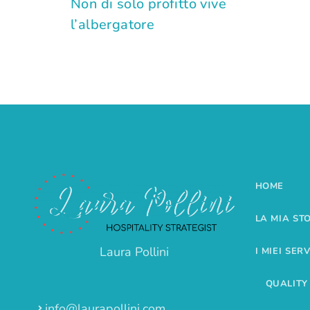
Non di solo profitto vive
l’albergatore
HOME
LA MIA ST
Laura Pollini
I MIEI SERV
QUALITY
info@laurapollini.com