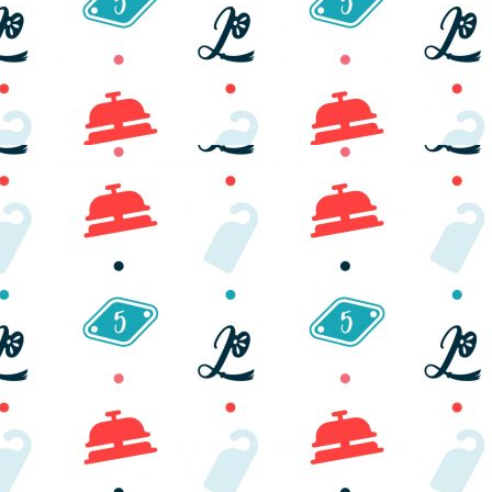
Copyright © 2022 Laura Pollini. P.Iva 02842390185. Sviluppato
da comunicazionechiara.it ; Brand Identity Alessandro Gibogini